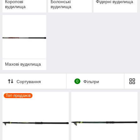
Коропові
Болонські
Фідерні вудилища
вудилища
вудилища
Махові вудилища
Сортування
0
Фільтри
Топ продажів