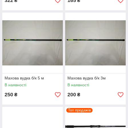
322
165
₴
₴
Махова вудка б/к 5 м
Махова вудка б/к 3м
В наявності
В наявності
250
200
₴
₴
Топ продажів