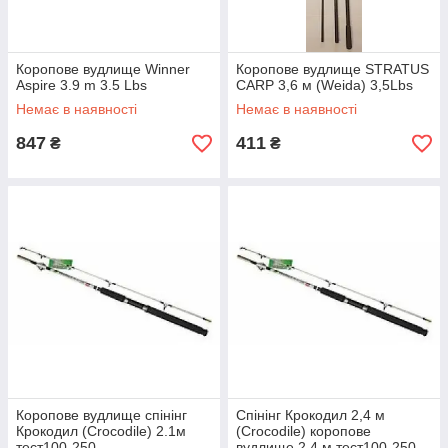
Коропове вудлище Winner
Коропове вудлище STRATUS
Aspire 3.9 m 3.5 Lbs
CARP 3,6 м (Weida) 3,5Lbs
Немає в наявності
Немає в наявності
847
411
₴
₴
Коропове вудлище спінінг
Спінінг Крокодил 2,4 м
Крокодил (Crocodile) 2.1м
(Crocodile) коропове
тест100-250
вудлище 2.4 м тест100-250