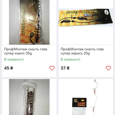
ПрофМонтаж снасть гова
ПрофМонтаж снасть гова
cупер короп 35g
cупер карась 20g
В наявності
В наявності
45
37
₴
₴