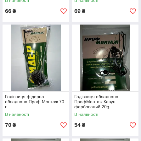
В наявності
В наявності
66
69
₴
₴
Годівниця фідерна
Годівниця обладнана
обладнана Проф Монтаж 70
ПрофМонтаж Кавун
г
фарбований 20g
В наявності
В наявності
70
54
₴
₴