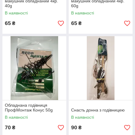
макушник обладнаний 4кр.
макушник обладнаний 4кр.
40g
60g
В наявності
В наявності
65
65
₴
₴
Обладнана годівниця
ПрофМонтаж Конус 50g
Снасть донна з годівницею
В наявності
В наявності
70
90
₴
₴