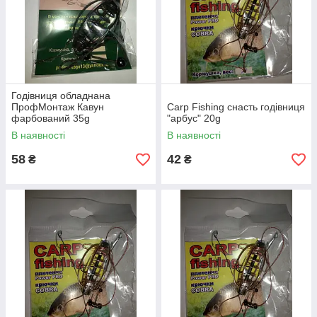
Годівниця обладнана
ПрофМонтаж Кавун
Carp Fishing снасть годівниця
фарбований 35g
"арбус" 20g
В наявності
В наявності
58
42
₴
₴