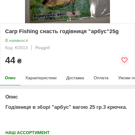
Carp Fishing снасть годівниця "арбус"25g
В наявності
Код: КО013
Роздріб
44
₴
Опис
Характеристики
Доставка
Оплата
Умови п
Опис
Годівниця в зборі "арбус" вагою 25 гр.3 крючка.
НАШ АССОРТИМЕНТ