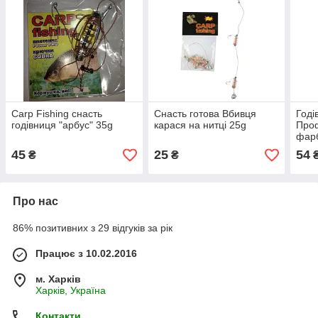
Carp Fishing снасть
Снасть готова Вбивця
Годі
годівниця "арбус" 35g
карася на нитці 25g
Про
фар
45
25
54
₴
₴
Про нас
86% позитивних з 29 відгуків за рік
Працює з 10.02.2016
м. Харків
Харків, Україна
Контакти