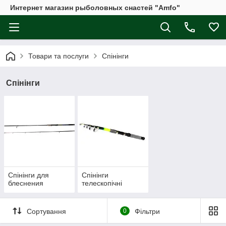
Интернет магазин рыболовных снастей "Amfo"
Товари та послуги
Спінінги
Спінінги
Спінінги для
Спінінги
блеснения
телескопічні
Сортування
0
Фільтри