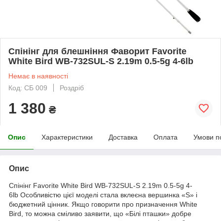
Спінінг для блешніння Фаворит Favorite
White Bird WB-732SUL-S 2.19m 0.5-5g 4-6lb
Немає в наявності
Код: CБ 009
Роздріб
1 380
₴
Опис
Характеристики
Доставка
Оплата
Умови п
Опис
Спінінг Favorite White Bird WB-732SUL-S 2.19m 0.5-5g 4-
6lb Особливістю цієї моделі стала вклеєна вершинка «S» і
бюджетний цінник. Якщо говорити про призначення White
Bird, то можна сміливо заявити, що «Білі пташки» добре