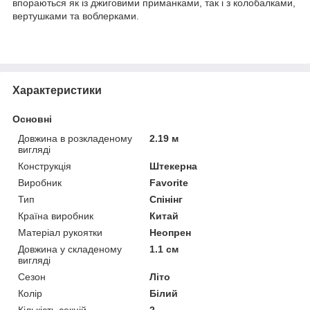
впораються як із джиговими приманками, так і з колобалками,
вертушками та воблерками.
Характеристики
Основні
Довжина в розкладеному
2.19 м
вигляді
Конструкція
Штекерна
Виробник
Favorite
Тип
Спінінг
Країна виробник
Китай
Матеріал рукоятки
Неопрен
Довжина у складеному
1.1 см
вигляді
Сезон
Літо
Колір
Білий
Кількість секцій
2