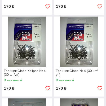
170
170
₴
₴
Тройник Globe Kalipso № 4
Тройник Globe № 4 (30 шт/
(30 шт/уп)
уп)
В наявності
В наявності
170
170
₴
₴