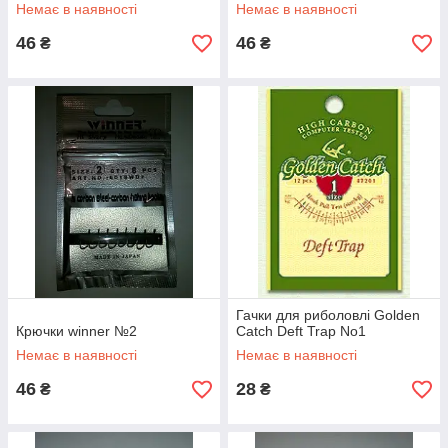
Немає в наявності
Немає в наявності
46
46
₴
₴
Гачки для риболовлі Golden
Крючки winner №2
Catch Deft Trap No1
Немає в наявності
Немає в наявності
46
28
₴
₴