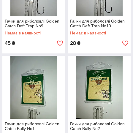
Гачки для риболовлі Golden
Гачки для риболовлі Golden
Catch Deft Trap No9
Catch Deft Trap No10
Немає в наявності
Немає в наявності
45
28
₴
₴
Гачки для риболовлі Golden
Гачки для риболовлі Golden
Catch Bully No1
Catch Bully No2