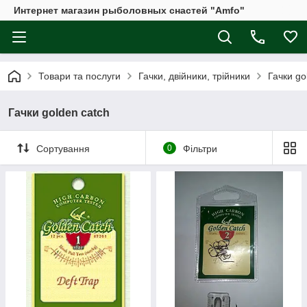
Интернет магазин рыболовных снастей "Amfo"
Товари та послуги
Гачки, двійники, трійники
Гачки go
Гачки golden catch
Сортування
0
Фільтри