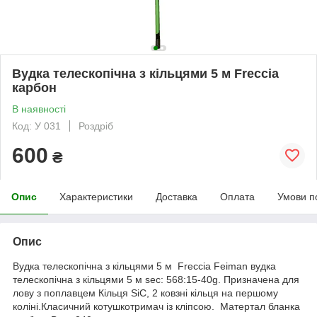
Вудка телескопічна з кільцями 5 м Freccia
карбон
В наявності
Код: У 031
Роздріб
600
₴
Опис
Характеристики
Доставка
Оплата
Умови п
Опис
Вудка телескопічна з кільцями 5 м Freccia Feiman вудка
телескопічна з кільцями 5 м sec: 568:15-40g. Призначена для
лову з поплавцем Кільця SiC, 2 ковзні кільця на першому
коліні.Класичний котушкотримач із кліпсою. Матертал бланка