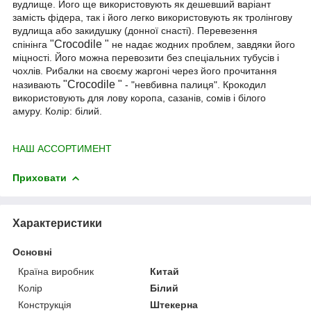
вудлище. Його ще використовують як дешевший варіант
замість фідера, так і його легко використовують як тролінгову
вудлища або закидушку (донної снасті). Перевезення
"Crocodile "
спінінга
не надає жодних проблем, завдяки його
міцності. Його можна перевозити без спеціальних тубусів і
чохлів. Рибалки на своєму жаргоні через його прочитання
"Crocodile "
називають
- "невбивна палиця". Крокодил
використовують для лову коропа, сазанів, сомів і білого
амуру. Колір: білий.
НАШ АССОРТИМЕНТ
Приховати
Характеристики
Основні
Країна виробник
Китай
Колір
Білий
Конструкція
Штекерна