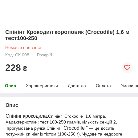
Спінінг Крокодил короповик (Crocodile) 1,6 м
тест100-250
Немає в наявності
Код: СК 008
Роздріб
228
₴
Опис
Характеристики
Доставка
Оплата
Умови п
Опис
Спінінг крокодила.
Спінінг Crokodile 1,6 метра.
Характеристики: тест 100-250 грамів, кількість секцій 2,
"Crocodile "
прогумована ручка.Спінінг
— це досить
потужний спінінг із тістом (100-250 г). Чудове та недороге