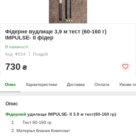
Фідерне вудлище 3,9 м тест (60-160 г)
IMPULSE- II фідер
В наявності
Код: Ф014
Роздріб
730
₴
Опис
Характеристики
Доставка
Оплата
Умови п
Опис
Фідерний
удилище IMPULSE- II 3.9 м тест(60-160 гр)
Тест 60-
160 гр.
Матеріал бланка
Композит