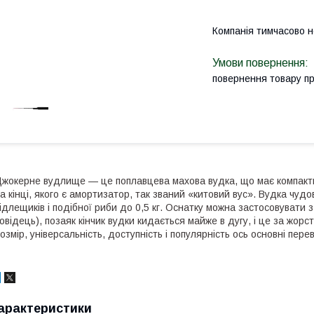
Компанія тимчасово 
повернення товару п
жокерне вудлище — це поплавцева махова вудка, що має компактн
а кінці, якого є амортизатор, так званий «китовий вус». Вудка чудо
ідлещиків і подібної риби до 0,5 кг. Оснатку можна застосовувати з
овідець), позаяк кінчик вудки кидається майже в дугу, і це за жорс
озмір, універсальність, доступність і популярність ось основні пер
арактеристики