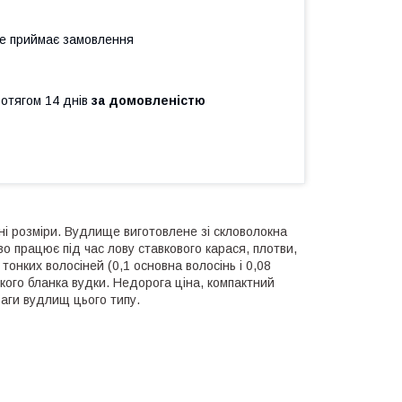
не приймає замовлення
ротягом 14 днів
за домовленістю
і розміри. Вудлище виготовлене зі скловолокна
во працює під час лову ставкового карася, плотви,
 тонких волосіней (0,1 основна волосінь і 0,08
ткого бланка вудки. Недорога ціна, компактний
еваги вудлищ цього типу.