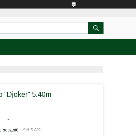
 "Djoker" 5.40m
в роздріб
Код:
D 002