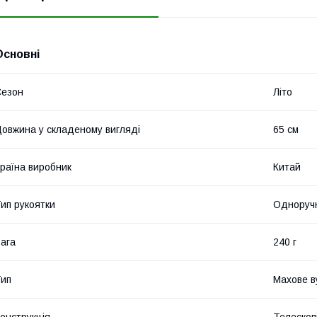
Основні
Сезон
Літо
овжина у складеному вигляді
65 см
раїна виробник
Китай
ип рукоятки
Одноруч
ага
240 г
ип
Махове 