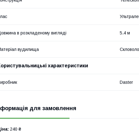
онструкція
Телескоп
лас
Ультрале
овжина в розкладеному вигляді
5.4 м
атеріал вудилища
Скловоло
Користувальницькі характеристики
иробник
Daster
нформація для замовлення
іна:
240 ₴