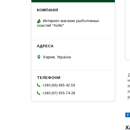
Интернет магазин рыболовных
снастей "Amfo"
Харків, Україна
Д
н
+380 (66) 885-42-59
п
п
+380 (97) 955-74-38
р
Х