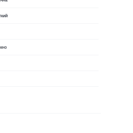
ічна
гкий
кно