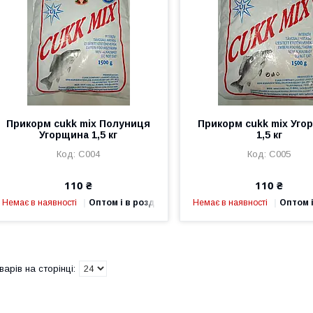
Прикорм cukk mix Полуниця
Прикорм cukk mix Уго
Угорщина 1,5 кг
1,5 кг
C004
C005
110 ₴
110 ₴
Немає в наявності
Оптом і в роздріб
Немає в наявності
Оптом і