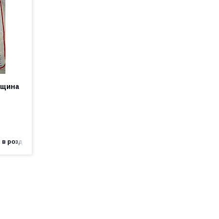
рщина
 в роздріб