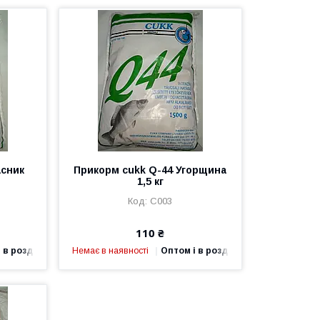
асник
Прикорм cukk Q-44 Угорщина
1,5 кг
C003
110 ₴
 в роздріб
Немає в наявності
Оптом і в роздріб