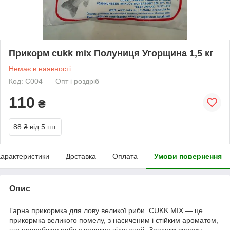
Прикорм cukk mix Полуниця Угорщина 1,5 кг
Немає в наявності
Код: C004
Опт і роздріб
110
₴
88 ₴
від 5 шт.
арактеристики
Доставка
Оплата
Умови повернення
Опис
Гарна прикормка для лову великої риби. CUKK MIX — це
прикормка великого помелу, з насиченим і стійким ароматом,
що приваблює рибу з великих відстаней. Завдяки своєму