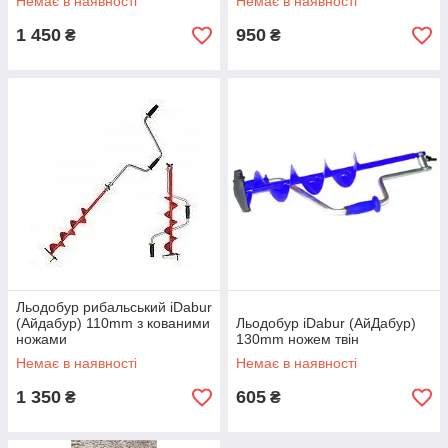
Немає в наявності
Немає в наявності
1 450
950
₴
₴
Льодобур рибальський iDabur
(Айдабур) 110mm з кованими
Льодобур iDabur (АйДабур)
ножами
130mm ножем твін
Немає в наявності
Немає в наявності
1 350
605
₴
₴