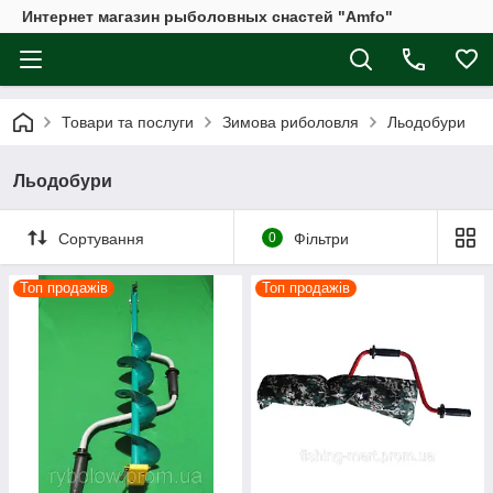
Интернет магазин рыболовных снастей "Amfo"
Товари та послуги
Зимова риболовля
Льодобури
Льодобури
Сортування
0
Фільтри
Топ продажів
Топ продажів