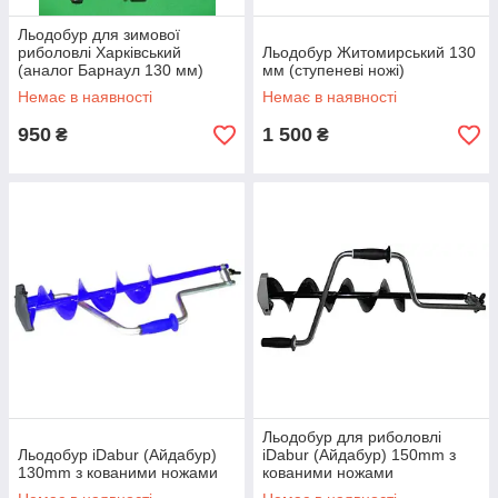
Льодобур для зимової
риболовлі Харківський
Льодобур Житомирський 130
(аналог Барнаул 130 мм)
мм (ступеневі ножі)
Немає в наявності
Немає в наявності
950
1 500
₴
₴
Льодобур для риболовлі
Льодобур iDabur (Айдабур)
iDabur (Айдабур) 150mm з
130mm з кованими ножами
кованими ножами