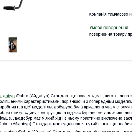
Компанія тимчасово 
повернення товару п
Ледобур
iDabur (Айдабур) Стандарт це нова модель, виготовлена з
оліпшеними характеристиками, порівнюючи з попередніми моделями
иробництва цієї моделі льодобурура була приділена увагу сполучн
обою стійку, єдину конструкцію, а під час буріння не дає збоїв, ле
ільше. Льодобур має м'який хід і в ньому практично виключено зак
Dabur (Айдабур) Стандарт має суцільновтягнутий шнек, що неабияк
ьодобур iDabur (Айдабур) Стандарт обладнаний прямими кованими