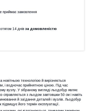
не приймає замовлення
ротягом 14 днів
за домовленістю
а новітньою технологією й вирізняється
, і водночас прийнятною ціною. Під час
ому вузлу. У зібраному вигляді льодобур являє
гко справляється з льодом завтовшки 50 см і навіть
линювання й заїдання деталей і вузлів. Льодобур
 підвищує його термін експлуатації.
 ножами, які відрізняються тривалим терміном