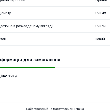
іаметр
150 мм
овжина в розкладеному вигляді
150 см
Стан
Новий
нформація для замовлення
іна:
950 ₴
Сайт створений на маркетплейсі
Prom.ua