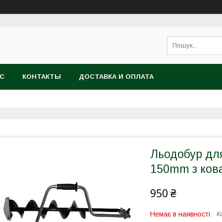
АС
КОНТАКТЫ
ДОСТАВКА И ОПЛАТА
Льодобур для
150mm з ков
950 ₴
Немає в наявності
К