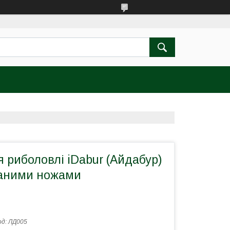
 риболовлі iDabur (Айдабур)
аними ножами
од:
ЛД005