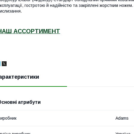
ксплуатації, гостротою й надійністю та закріплені жорстким ножем.
ислизання.
НАШ АССОРТИМЕНТ
арактеристики
Основні атрибути
иробник
Adams
раїна виробник
Україна