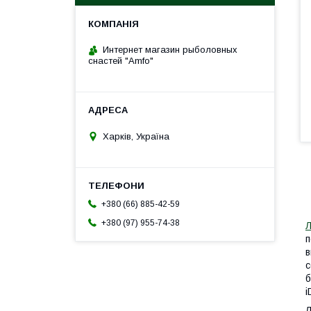
Интернет магазин рыболовных
снастей "Amfo"
Харків, Україна
+380 (66) 885-42-59
+380 (97) 955-74-38
п
в
с
б
i
Л