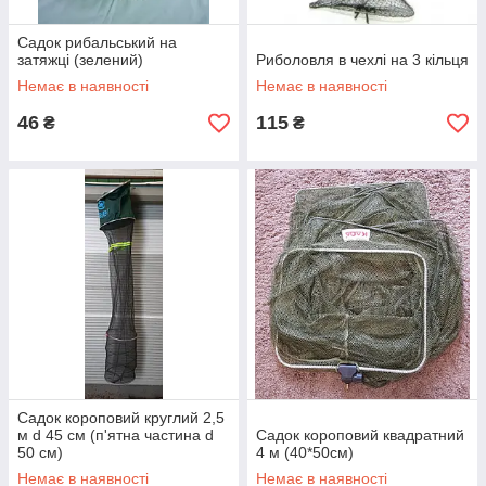
Садок рибальський на
затяжці (зелений)
Риболовля в чехлі на 3 кільця
Немає в наявності
Немає в наявності
46
115
₴
₴
Садок короповий круглий 2,5
м d 45 см (п'ятна частина d
Садок короповий квадратний
50 см)
4 м (40*50см)
Немає в наявності
Немає в наявності