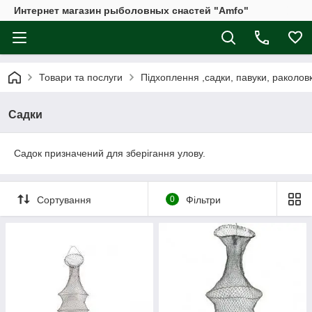
Интернет магазин рыболовных снастей "Amfo"
Товари та послуги
Підхоплення ,садки, павуки, раколовк
Садки
Садок призначений для зберігання улову.
Сортування
0
Фільтри