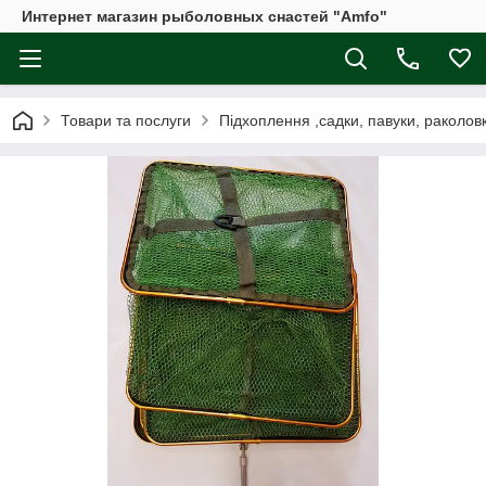
Интернет магазин рыболовных снастей "Amfo"
Товари та послуги
Підхоплення ,садки, павуки, раколовк