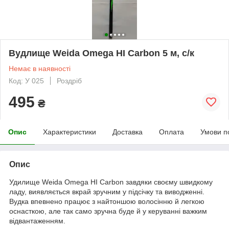
Вудлище Weida Omega HI Carbon 5 м, с/к
Немає в наявності
Код: У 025
Роздріб
495
₴
Опис
Характеристики
Доставка
Оплата
Умови п
Опис
Удилище Weida Omega HI Carbon завдяки своєму швидкому
ладу, виявляється вкрай зручним у підсічку та виводженні.
Вудка впевнено працює з найтоншою волосінню й легкою
оснасткою, але так само зручна буде й у керуванні важким
відвантаженням.