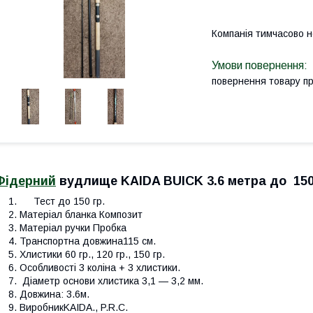
Компанія тимчасово 
повернення товару п
Фідерний
вудлище KAIDA BUICK 3.6 метра до 150
Тест д
о 150 гр.
Матеріал бланка
Композит
Матеріал ручки
Пробка
Транспортна довжина
115 см.
Хлистики
60 гр., 120 гр., 150 гр.
Особливості
3 коліна + 3 хлистики.
Діаметр основи хлистика
3,1 — 3,2 мм.
Довжина:
3.6м.
Виробник
KAIDA., P.R.C.