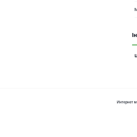
М
І
Ц