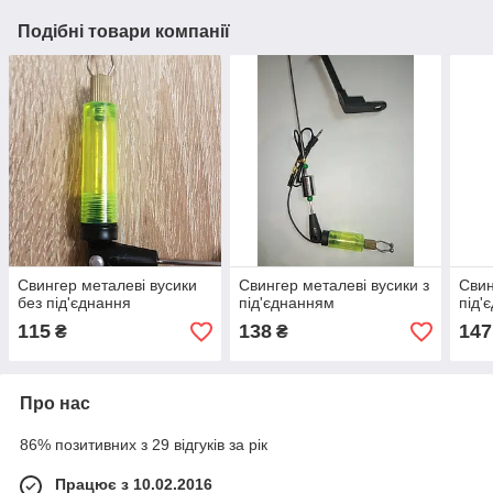
Подібні товари компанії
Свингер металеві вусики
Свингер металеві вусики з
Свин
без під'єднання
під'єднанням
під'
115
138
147
₴
₴
Про нас
86% позитивних з 29 відгуків за рік
Працює з 10.02.2016