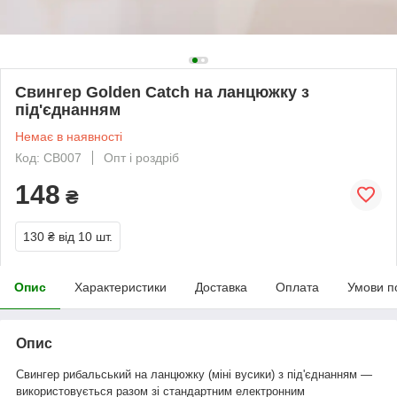
Свингер Golden Catch на ланцюжку з
під'єднанням
Немає в наявності
Код: СВ007
Опт і роздріб
148
₴
130 ₴
від 10 шт.
Опис
Характеристики
Доставка
Оплата
Умови п
Опис
Свингер рибальський на ланцюжку (міні вусики) з під'єднанням —
використовується разом зі стандартним електронним