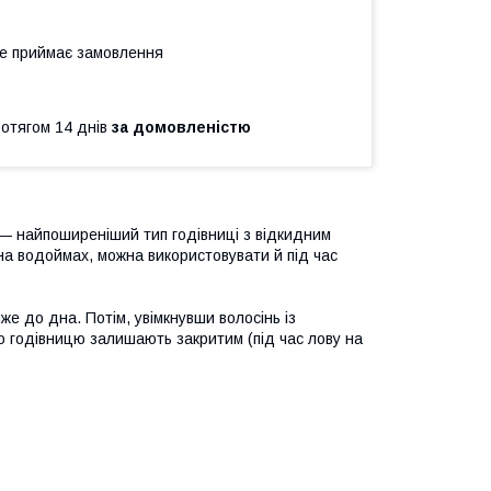
не приймає замовлення
ротягом 14 днів
за домовленістю
— найпоширеніший тип годівниці з відкидним
на водоймах, можна використовувати й під час
же до дна. Потім, увімкнувши волосінь із
бо годівницю залишають закритим (під час лову на