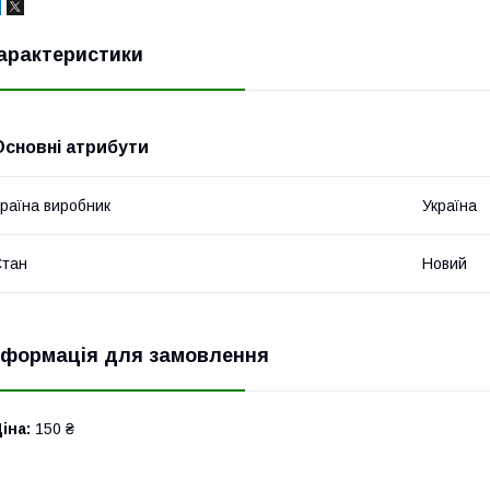
арактеристики
Основні атрибути
раїна виробник
Україна
Стан
Новий
нформація для замовлення
іна:
150 ₴