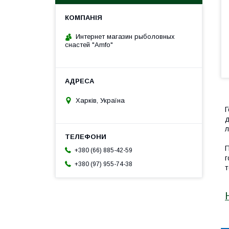
Интернет магазин рыболовных
снастей "Amfo"
Харків, Україна
Г
д
л
П
+380 (66) 885-42-59
г
+380 (97) 955-74-38
т