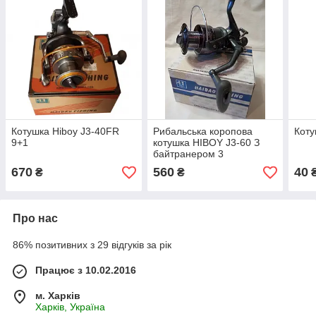
Котушка Hiboy J3-40FR
Рибальська коропова
Коту
9+1
котушка HIBOY J3-60 З
байтранером 3
підшипники
670
560
40
₴
₴
Про нас
86% позитивних з 29 відгуків за рік
Працює з 10.02.2016
м. Харків
Харків, Україна