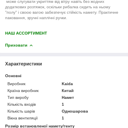
може слугувати укриттям від вітру навіть без жодних
додаткових розтяжок, оскільки рибалка сидить на ньому
"полу" і своєю вагою забезпечує стійкість намету. Практичне
паковання, зручні наплічні ручки.
НАШ АССОРТИМЕНТ
Приховати
Характеристики
Основні
Виробник
Kaida
Країна виробник
Китай
Тип виробу
Намет
Кількість входів
1
Кількість шарів
Одношарова
Вікна вентиляції
1
Розмір встановленої намету/тенту