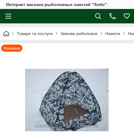
Интернет магазин рыболовных снастей "Amfo"
Товари та послуги
Зимова риболовля
Намети
На
Новинка