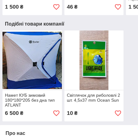
бічн
1 500
46
1 5
₴
₴
риба
Подібні товари компанії
Намет КУБ зимовий
Світлячок для риболовлі 2
180*180*205 без дна тип
шт. 4,5х37 mm Ocean Sun
ATLANT
6 500
10
₴
₴
Про нас