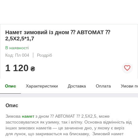
Намет зимовий із дном ⁇ АВТОМАТ ⁇
2,5Х2,5*1,7
В наявності
Код: Пл 004
Роздріб
1 120
₴
Опис
Характеристики
Доставка
Оплата
Умови п
Опис
Зимова
намет
з дном ⁇ АВТОМАТ ⁇ 2,5Х2,5, може
застосовуватися як узимку, так і влітку. Основна відмінність від
інших зимових наметів — це зачинене дно, у якому є виріз
для лунок, що закривається на блискавку, Зимовий намет