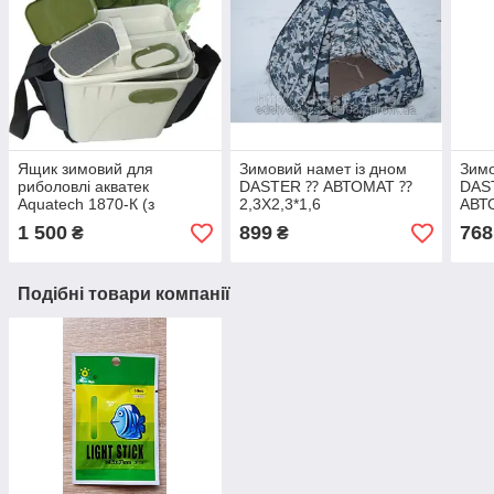
Ящик зимовий для
Зимовий намет із дном
Зимо
риболовлі акватек
DASTER ⁇ АВТОМАТ ⁇
DAST
Aquatech 1870-К (з
2,3Х2,3*1,6
АВТ
бічними кишенями)
1 500
899
768
₴
₴
рибальський
Подібні товари компанії