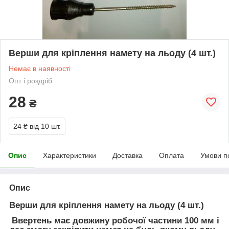
Верши для кріплення намету на льоду (4 шт.)
Немає в наявності
Опт і роздріб
28
₴
24 ₴
від 10 шт.
Опис
Характеристики
Доставка
Оплата
Умови п
Опис
Верши для кріплення намету на льоду (4 шт.)
Ввертень має довжину робочої частини 100 мм і