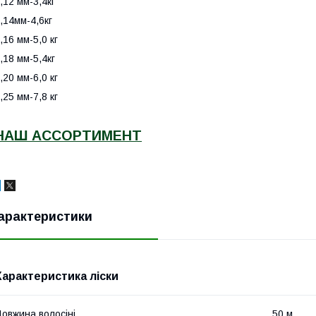
,12 мм-3,4кг
,14мм-4,6кг
,16 мм-5,0 кг
,18 мм-5,4кг
,20 мм-6,0 кг
,25 мм-7,8 кг
НАШ АССОРТИМЕНТ
арактеристики
Характеристика ліски
овжина волосіні
50 м