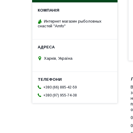
Интернет магазин рыболовных
снастей "Amfo"
Харків, Україна
В
+380 (66) 885-42-59
з
+380 (97) 955-74-38
н
п
о
0
0