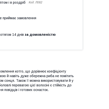
птом і в роздріб
Код:
Л082
не приймає замовлення
ротягом 14 днів
за домовленістю
омлення котго, що дорівнює коефіцієнту
мою й навіть дуже обережна риба не помітить
ом сонця. Також її можна використовувати й у
ловлі перевагою цієї волосіні є стійкість до
 повідців і готових оснасток.