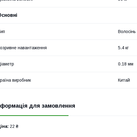
Основні
ип
Волосінь
озривне навантаження
5.4 кг
іаметр
0.18 мм
раїна виробник
Китай
нформація для замовлення
іна:
22 ₴