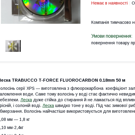
Немає в наявності
О
Компанія тимчасово 
повернення товару п
Леска TRABUCCO T-FORCE FLUOROCARBON 0.18mm 50 м
олосінь серії XPS — виготовлена з флюорокарбона коефіцієнт зал
аломлення води. Саме тому волосінь у воді стає фактично невиди
ебезпеки.
Леска
дуже стійка до стирання й не ламається під вплив
рісній, і солоній воді.
Леска
швидко тоне у воді. Під час зимової рибо
бмерзання. Волосінь найчастіше використовується для виготовлення
,08 мм — 1,8 кг
,10 мм-2,4кг