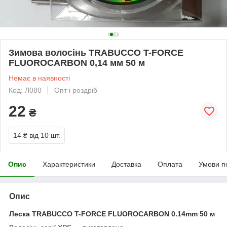
Зимова волосінь TRABUCCO T-FORCE
FLUOROCARBON 0,14 мм 50 м
Немає в наявності
Код: Л080
Опт і роздріб
22
₴
14 ₴
від 10 шт.
Опис
Характеристики
Доставка
Оплата
Умови п
Опис
Леска TRABUCCO T-FORCE FLUOROCARBON 0.14mm 50 м