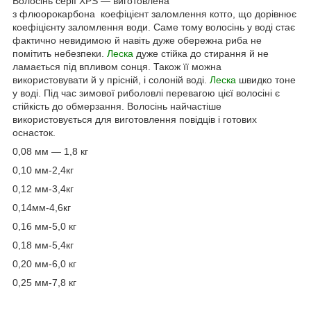
Волосінь серії XPS — виготовлена
з флюорокарбона коефіцієнт заломлення котго, що дорівнює
коефіцієнту заломлення води. Саме тому волосінь у воді стає
фактично невидимою й навіть дуже обережна риба не
помітить небезпеки.
Леска
дуже стійка до стирання й не
ламається під впливом сонця. Також її можна
використовувати й у прісній, і солоній воді.
Леска
швидко тоне
у воді. Під час зимової риболовлі перевагою цієї волосіні є
стійкість до обмерзання. Волосінь найчастіше
використовується для виготовлення повідців і готових
оснасток.
0,08 мм — 1,8 кг
0,10 мм-2,4кг
0,12 мм-3,4кг
0,14мм-4,6кг
0,16 мм-5,0 кг
0,18 мм-5,4кг
0,20 мм-6,0 кг
0,25 мм-7,8 кг