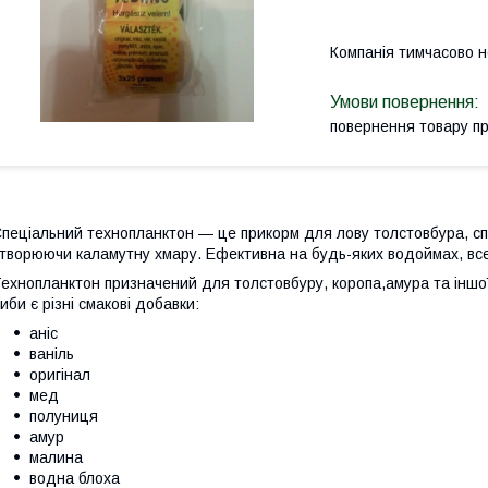
Компанія тимчасово 
повернення товару п
пеціальний технопланктон — це прикорм для лову толстовбура, сп
творюючи каламутну хмару. Ефективна на будь-яких водоймах, вс
ехнопланктон призначений для толстовбуру, коропа,амура та іншої
иби є різні смакові добавки:
аніс
ваніль
оригінал
мед
полуниця
амур
малина
водна блоха