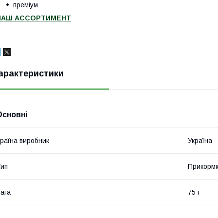
преміум
НАШ АССОРТИМЕНТ
арактеристики
Основні
раїна виробник
Україна
ип
Прикорм
ага
75 г