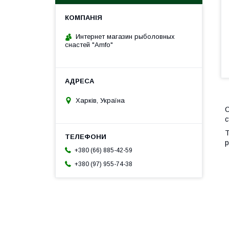
Интернет магазин рыболовных
снастей "Amfo"
Харків, Україна
С
с
Т
р
+380 (66) 885-42-59
+380 (97) 955-74-38