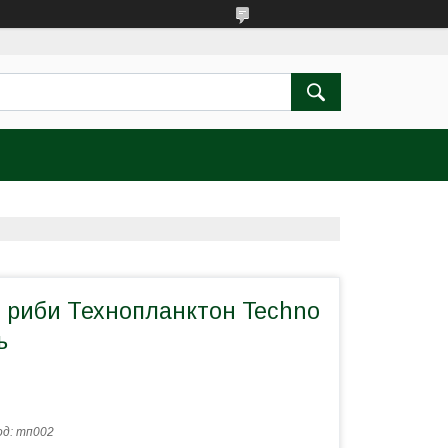
 риби Технопланктон Techno
ь
од:
тп002