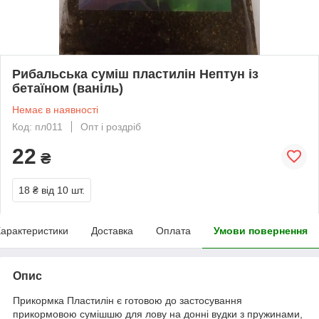
Рибальська суміш пластилін Нептун із
бетаїном (ваніль)
Немає в наявності
Код: пл011
Опт і роздріб
22
₴
18 ₴
від 10 шт.
арактеристики
Доставка
Оплата
Умови повернення
Опис
Прикормка Пластилін є готовою до застосування
прикормовою сумішшю для лову на донні вудки з пружинами,