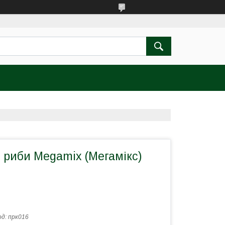
 риби Megamix (Мегамікс)
од:
прк016