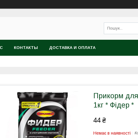
АС
КОНТАКТЫ
ДОСТАВКА И ОПЛАТА
Прикорм для
1кг * Фідер *
44 ₴
Немає в наявності
К