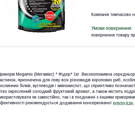
Компанія тимчасово 
повернення товару п
рикорм Megamix (Мегамікс) * Фідер* 1кг Високопоживна середньор
астинок, призначена для лову всіх різновидів коропових риб, особли
ослинних білків, вуглеводів і амінокислот, що сприятливо позначає
ітко окреслений солодкий фруктовий аромат, а також містить подр
икористовувати як самостійно, так і в поєднанні з іншими прикор
фективності рекомендується додавання консервованої
кукурудзи
,