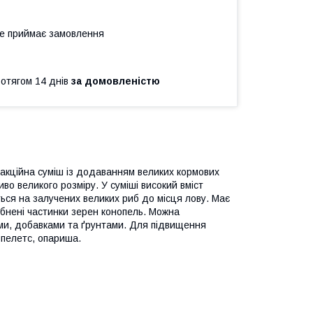
не приймає замовлення
ротягом 14 днів
за домовленістю
акційна суміш із додаванням великих кормових
во великого розміру. У суміші високий вміст
ться на залучених великих риб до місця лову. Має
ібнені частинки зерен конопель. Можна
мами, добавками та ґрунтами. Для підвищення
 пелетс, опариша.