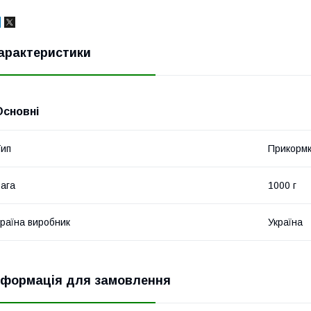
арактеристики
Основні
ип
Прикорм
ага
1000 г
раїна виробник
Україна
нформація для замовлення