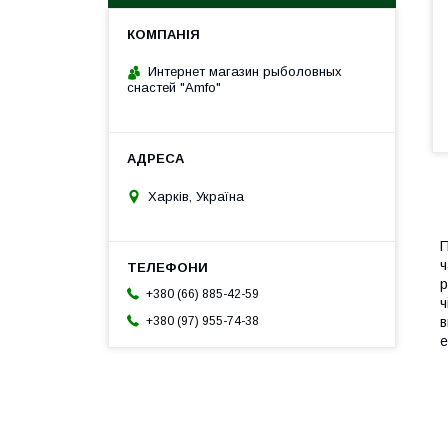
Интернет магазин рыболовных
снастей "Amfo"
Харків, Україна
П
ч
р
+380 (66) 885-42-59
ч
+380 (97) 955-74-38
в
е