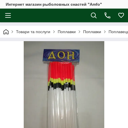
Интернет магазин рыболовных снастей "Amfo"
Товари та послуги
Поплавки
Поплавки
Поплавець