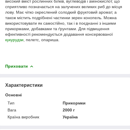
високий вміст рослинних білків, вуглеводів і амінокислот, що
сприятливо позначається на залучених великих риб до місця
лову. Має чітко окреслений солодкий фруктовий аромат, а
також містить подрібнені частинки зерен конопель. Можна
використовувати як самостійно, так і в поєднанні з іншими
прикормами, добавками та ґрунтами. Для підвищення
ефективності рекомендується додавання консервованої
кукурудзи
, пелетс, опариша.
Приховати
Характеристики
Основні
Тип
Прикормки
Вага
2000 г
Країна виробник
Україна