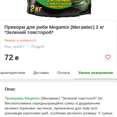
Прикорм для риби Megamix (Мегамікс) 2 кг
*Зелений товстороб*
Немає в наявності
Код: прк007
Роздріб
72
₴
арактеристики
Доставка
Оплата
Умови повернення
Опис
Прикормка Megamix
(Мегамикс) *Зелений товстолоб* 2кг
Високопоживна середньоракційна суміш із додаванням
великих кормових частинок, призначена для лову всіх
різновидів коропових риб, особливо великого розміру. У суміші