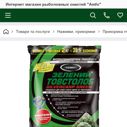
Интернет магазин рыболовных снастей "Amfo"
Товари та послуги
Наживки, прикормки
Прикормка 