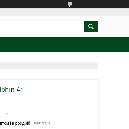
phin 4г
птом і в роздріб
Код:
п013