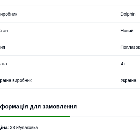
иробник
Dolphin
Стан
Новий
ип
Поплавок
ага
4 г
раїна виробник
Україна
нформація для замовлення
іна:
38 ₴/упаковка