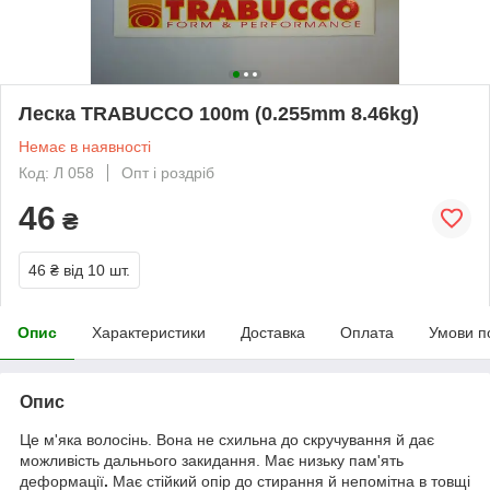
Леска TRABUCCO 100m (0.255mm 8.46kg)
Немає в наявності
Код: Л 058
Опт і роздріб
46
₴
46 ₴
від 10 шт.
Опис
Характеристики
Доставка
Оплата
Умови п
Опис
Це м'яка волосінь. Вона не схильна до скручування й дає
можливість дальнього закидання. Має низьку пам'ять
деформації
.
Має стійкий опір до стирання й непомітна в товщі