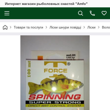
Интернет магазин рыболовных снастей "Amfo"
Товари та послуги
Ліски шнури повідці
Ліски
Воло