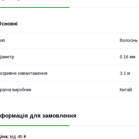
Основні
ип
Волосінь
іаметр
0.16 мм
озривне навантаження
3.1 кг
раїна виробник
Китай
нформація для замовлення
іна:
від 46 ₴