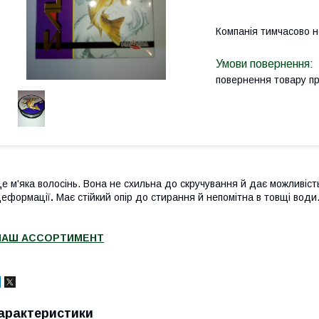
Компанія тимчасово 
повернення товару п
е м'яка волосінь. Вона не схильна до скручування й дає можливіст
еформації
.
Має стійкий опір до стирання й непомітна в товщі води
НАШ АССОРТИМЕНТ
арактеристики