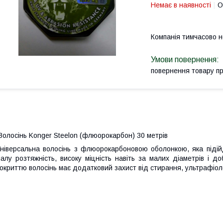
Немає в наявності
О
Компанія тимчасово 
повернення товару п
олосінь Konger Steelon (флюорокарбон) 30 метрів
ніверсальна волосінь з флюорокарбоновою оболонкою, яка підій
алу розтяжність, високу міцність навіть за малих діаметрів і д
окриттю волосінь має додатковий захист від стирання, ультрафіолет