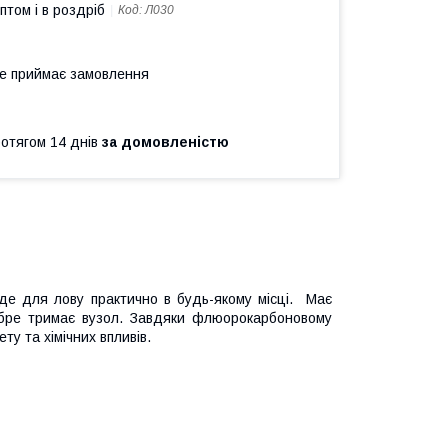
птом і в роздріб
Код:
Л030
не приймає замовлення
ротягом 14 днів
за домовленістю
де для лову практично в будь-якому місці.
Має
обре тримає вузол.
Завдяки флюорокарбоновому
у та хімічних впливів.