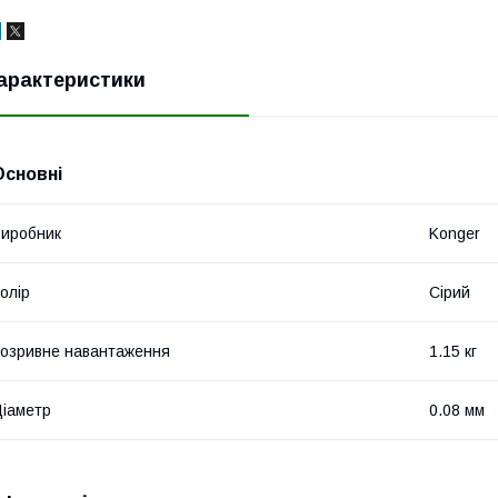
арактеристики
Основні
иробник
Konger
олір
Сірий
озривне навантаження
1.15 кг
іаметр
0.08 мм