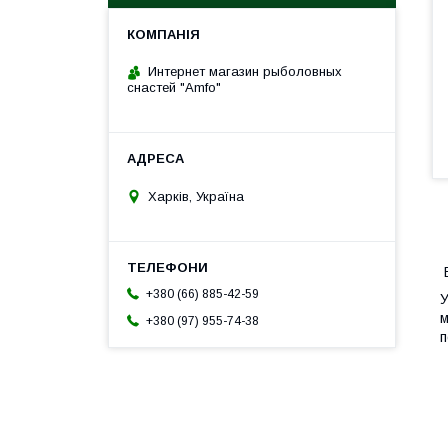
Интернет магазин рыболовных
снастей "Amfo"
Харків, Україна
В
+380 (66) 885-42-59
У
м
+380 (97) 955-74-38
п