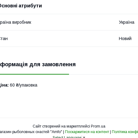
Основні атрибути
раїна виробник
Україна
Стан
Новий
нформація для замовлення
іна:
60 ₴/упаковка
Сайт створений на маркетплейсі
Prom.ua
Интернет магазин рыболовных снастей "Amfo" |
Поскаржитися на контент
|
Політика конфі
Select Language
▼