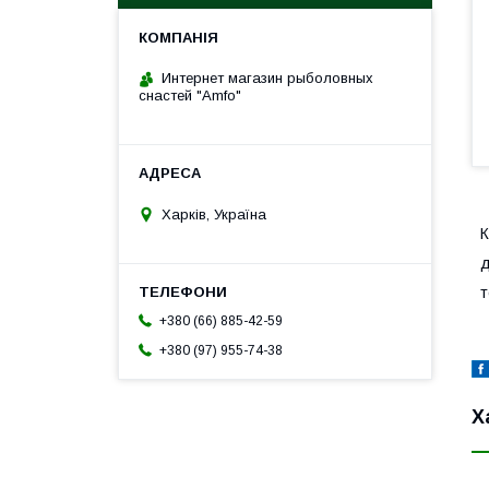
Интернет магазин рыболовных
снастей "Amfo"
Харків, Україна
К
д
т
+380 (66) 885-42-59
+380 (97) 955-74-38
Х