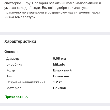
спотворює її гру. Прозорий блакитний колір малопомітний в
умовах холодної води. Волосінь добре тримає вузол,
практично не втрачаючи в розривному навантаженні через
низькі температури.
Характеристики
Основні
Діаметр
0.08 мм
Виробник
Mikado
Колір
Блакитний
Тип
Волосінь
Розривне навантаження
1.2 кг
Матеріал
Нейлон
Приховати