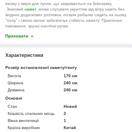
якому є виріз для лунок, що закривається на блискавку,
Зимовий
намет
може слугувати укриттям від вітру навіть без
жодних додаткових розтяжок, позаяк рибалка сидить на ньому
"полу" і своєю вагою забезпечує стійкість намету. Практичне
паковання, зручні наплічні ручки.
Приховати
Характеристики
Розмір встановленої намету/тенту
Висота
170 см
Ширина
240 см
Довжина
240 см
Основні
Стан
Новий
Кількість спальних місць
2
Вікна вентиляції
1
Країна виробник
Китай