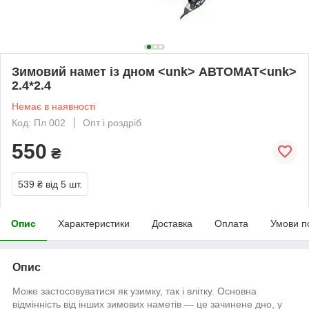
Зимовий намет із дном <unk> АВТОМАТ<unk>
2.4*2.4
Немає в наявності
Код: Пл 002
Опт і роздріб
550
₴
539 ₴
від 5 шт.
Опис
Характеристики
Доставка
Оплата
Умови п
Опис
Може застосовуватися як узимку, так і влітку. Основна
відмінність від інших зимових наметів — це зачинене дно, у