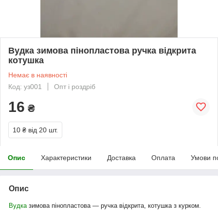
Вудка зимова пінопластова ручка відкрита
котушка
Немає в наявності
Код: уз001
Опт і роздріб
16
₴
10 ₴
від 20 шт.
Опис
Характеристики
Доставка
Оплата
Умови п
Опис
Вудка
зимова піно
пластова — ручка відкрита, котушка з курком.