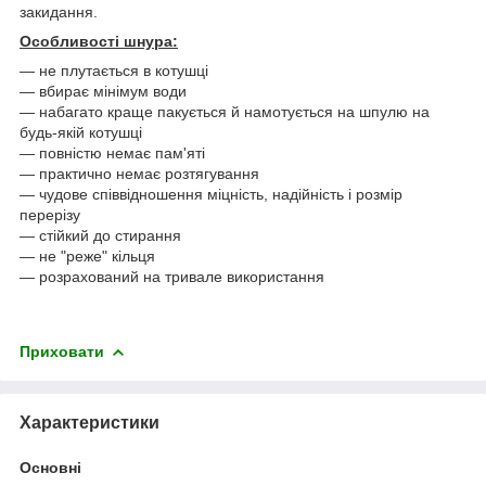
закидання.
Особливості шнура:
― не плутається в котушці
― вбирає мінімум води
― набагато краще пакується й намотується на шпулю на
будь-якій котушці
― повністю немає пам'яті
― практично немає розтягування
― чудове співвідношення міцність, надійність і розмір
перерізу
― стійкий до стирання
― не "реже" кільця
― розрахований на тривале використання
Приховати
Характеристики
Основні