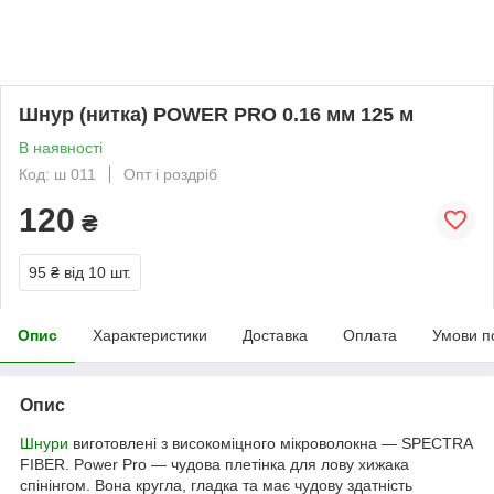
Шнур (нитка) POWER PRO 0.16 мм 125 м
В наявності
Код: ш 011
Опт і роздріб
120
₴
95 ₴
від 10 шт.
Опис
Характеристики
Доставка
Оплата
Умови п
Опис
Шнури
виготовлені з високоміцного мікроволокна — SPECTRA
FIBER. Power Pro — чудова плетінка для лову хижака
спінінгом. Вона кругла, гладка та має чудову здатність