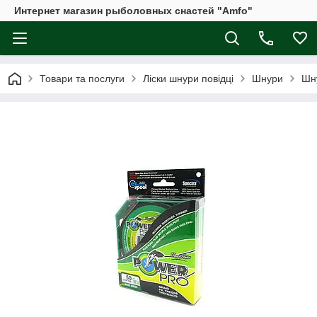
Интернет магазин рыболовных снастей "Amfo"
Товари та послуги
Ліски шнури повідці
Шнури
Шн