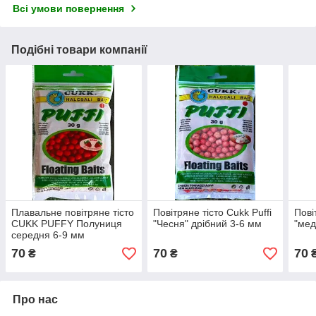
Всі умови повернення
Подібні товари компанії
Плавальне повітряне тісто
Повітряне тісто Cukk Puffi
Пові
CUKK PUFFY Полуниця
"Чесня" дрібний 3-6 мм
"мед
середня 6-9 мм
70
70
70
₴
₴
Про нас