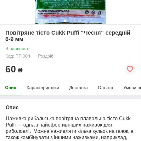
Повітряне тісто Cukk Puffi "Чесня" середній
6-9 мм
В наявності
Код: ПР 004
Роздріб
60
₴
Опис
Характеристики
Доставка
Оплата
Умови п
Опис
Наживка рибальська повітряна плавальна тісто Cukk
Puffi — одна з найефективніших наживок для
риболовлі.
Можна наживляти кілька кульок на гачок, а
також комбінувати з іншими наживками, наприклад,