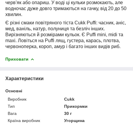
черв'як або опариш. У воді ці кульки розмокають, але
водночас дуже довго тримаються на гачку, від 20 до 50
хвилин.
Є різні смаки повітряного тіста Cukk Puffi: часник, аніс,
мед, ваніль, натур, полуниця та безліч інших.
Вирізняються й розмірами кульок. Є Puffi mini, midi та
maxi. Ловіться на Puffi лящ, густера, карась, плотва,
червоноперка, короп, амур і багато інших видів риб.
Приховати
Характеристики
Основні
Виробник
Cukk
Тип
Прикормки
Вага
30 г
Країна виробник
Угорщина