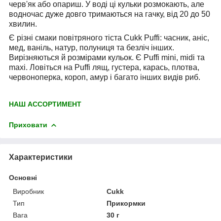
черв'як або опариш. У воді ці кульки розмокають, але
водночас дуже довго тримаються на гачку, від 20 до 50
хвилин.
Є різні смаки повітряного тіста Cukk Puffi: часник, аніс,
мед, ваніль, натур, полуниця та безліч інших.
Вирізняються й розмірами кульок. Є Puffi mini, midi та
maxi. Ловіться на Puffi лящ, густера, карась, плотва,
червоноперка, короп, амур і багато інших видів риб.
НАШ АССОРТИМЕНТ
Приховати
Характеристики
Основні
Виробник
Cukk
Тип
Прикормки
Вага
30 г