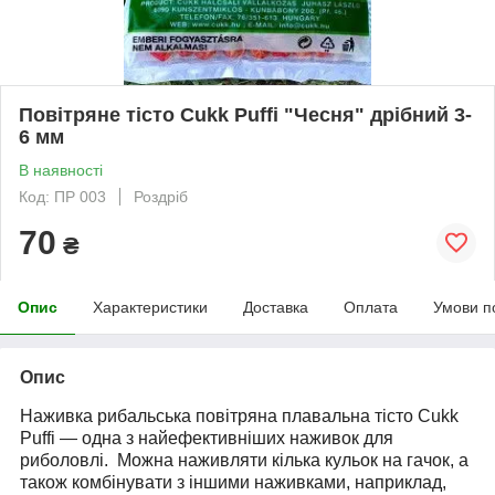
Повітряне тісто Cukk Puffi "Чесня" дрібний 3-
6 мм
В наявності
Код: ПР 003
Роздріб
70
₴
Опис
Характеристики
Доставка
Оплата
Умови п
Опис
Наживка рибальська повітряна плавальна тісто Cukk
Puffi — одна з найефективніших наживок для
риболовлі.
Можна наживляти кілька кульок на гачок, а
також комбінувати з іншими наживками, наприклад,