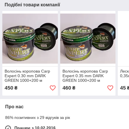
Подібні товари компанії
Волосінь коропова Carp
Волосінь коропова Carp
Леск
Expert 0.30 mm DARK
Expert 0.35 mm DARK
0,3
GREEN 1000+200 м
GREEN 1000+200 м
450
460
45
₴
₴
Про нас
86% позитивних з 29 відгуків за рік
Працює з 10.02.2016