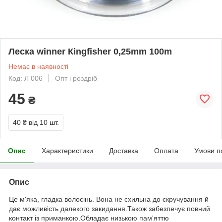
Леска winner Кingfisher 0,25mm 100m
Немає в наявності
Код: Л 006
Опт і роздріб
45
₴
40 ₴
від 10 шт.
Опис
Характеристики
Доставка
Оплата
Умови п
Опис
Це м'яка, гладка волосінь. Вона не схильна до скручування й
дає можливість далекого закидання.Також забезпечує повний
контакт із приманкою.Обладає низькою пам'яттю