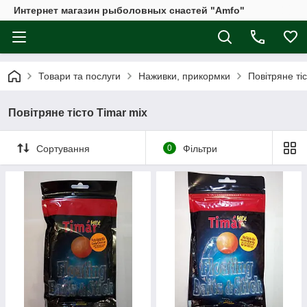
Интернет магазин рыболовных снастей "Amfo"
Товари та послуги
Наживки, прикормки
Повітряне ті
Повітряне тісто Timar mix
Сортування
0
Фільтри