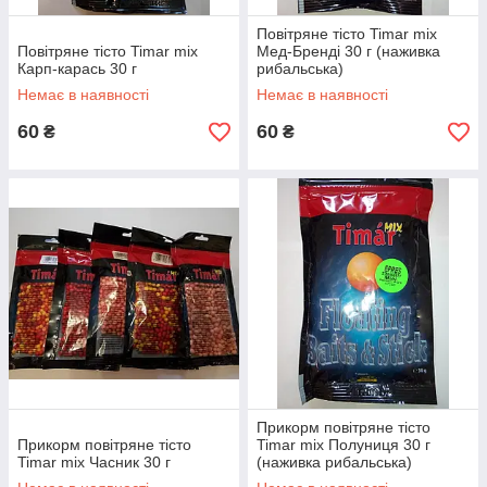
Повітряне тісто Timar mix
Повітряне тісто Timar mix
Мед-Бренді 30 г (наживка
Карп-карась 30 г
рибальська)
Немає в наявності
Немає в наявності
60
60
₴
₴
Прикорм повітряне тісто
Прикорм повітряне тісто
Timar mix Полуниця 30 г
Timar mix Часник 30 г
(наживка рибальська)