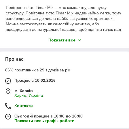
Повітряне тісто Timar Mix― має компактну, але пухку
структуру. Повітряне тісто Timar Mix надзвичайно легке, тому
воно відноситься до числа найбільш успішних приманок.
Можна застосовувати як самостійну наживку, або
підсаджувати до натуральної насадці, щоб підняти гачок над
дном. Результативно при лові карася, коропа, ляща.
Показати все
1.стійкість до дії води;
2.гранули відмінно тримаються на гачку;
3.чудова легкість і легкість;
Про нас
4.використовується як в поплавковою, так і в донної ловлі.
86% позитивних з 29 відгуків за рік
Працює з 10.02.2016
м. Харків
Харків, Україна
Контакти
Сьогодні працює з 10:00 до 18:00
Показати весь графік роботи