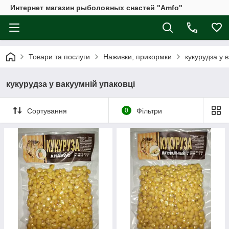
Интернет магазин рыболовных снастей "Amfo"
Товари та послуги
Наживки, прикормки
кукурудза у 
кукурудза у вакуумній упаковці
Сортування
0
Фільтри