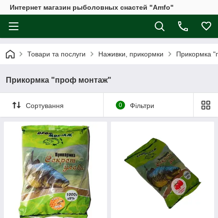
Интернет магазин рыболовных снастей "Amfo"
Товари та послуги
Наживки, прикормки
Прикормка "
Прикормка "проф монтаж"
Сортування
0
Фільтри