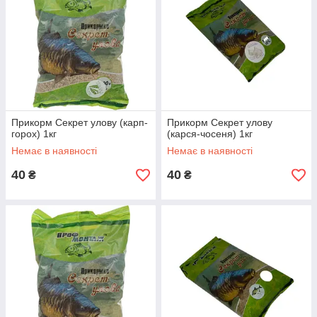
Прикорм Секрет улову (карп-
Прикорм Секрет улову
горох) 1кг
(карся-чосеня) 1кг
Немає в наявності
Немає в наявності
40
40
₴
₴